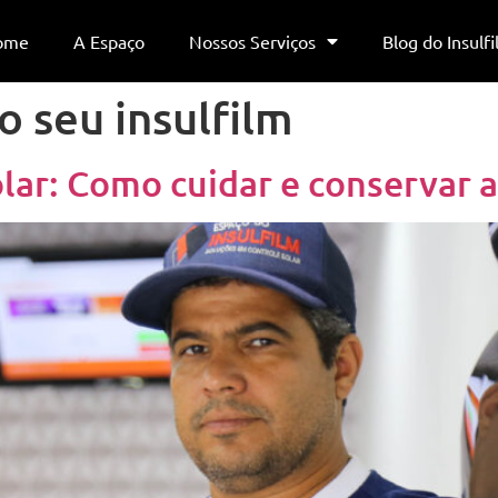
ome
A Espaço
Nossos Serviços
Blog do Insulf
o seu insulfilm
olar: Como cuidar e conservar a